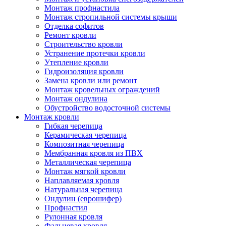
Монтаж профнастила
Монтаж стропильной системы крыши
Отделка софитов
Ремонт кровли
Строительство кровли
Устранение протечки кровли
Утепление кровли
Гидроизоляция кровли
Замена кровли или ремонт
Монтаж кровельных ограждений
Монтаж ондулина
Обустройство водосточной системы
Монтаж кровли
Гибкая черепица
Керамическая черепица
Композитная черепица
Мембранная кровля из ПВХ
Металлическая черепица
Монтаж мягкой кровли
Наплавляемая кровля
Натуральная черепица
Ондулин (еврошифер)
Профнастил
Рулонная кровля
Фальцевая кровля