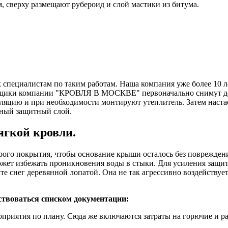
 сверху размещают рубероид и слой мастики из битума.
 специалистам по таким работам. Наша компания уже более 10 
щики компании "КРОВЛЯ В МОСКВЕ" первоначально снимут дефек
ляцию и при необходимости монтируют утеплитель. Затем наста
ьный защитный слой.
ягкой кровли.
арого покрытия, чтобы основание крыши осталось без поврежден
ожет избежать проникновения воды в стыки. Для усиления защи
е снег деревянной лопатой. Она не так агрессивно воздействуе
ствоваться списком документации:
приятия по плану. Сюда же включаются затраты на горючие и р