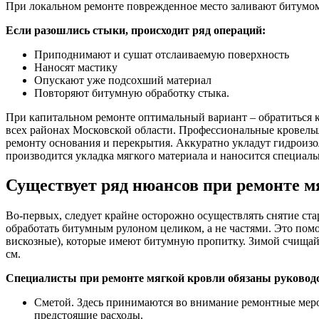
При локальном ремонте поврежденное место заливают битумом,
Если разошлись стыки, происходит ряд операций:
Приподнимают и сушат отслаиваемую поверхность
Наносят мастику
Опускают уже подсохший материал
Повторяют битумную обработку стыка.
При капитальном ремонте оптимальный вариант – обратиться к
всех районах Московской области. Профессиональные кровель
ремонту основания и перекрытия. Аккуратно укладут гидроизо
производится укладка мягкого материала и наносится специал
Существует ряд нюансов при ремонте м
Во-первых, следует крайне осторожно осуществлять снятие ст
обработать битумным рулоном целиком, а не частями. Это пом
вискозные), которые имеют битумную пропитку. Зимой счищайт
см.
Специалисты при ремонте мягкой кровли обязаны руковод
Сметой. Здесь принимаются во внимание ремонтные меро
предстоящие расходы.