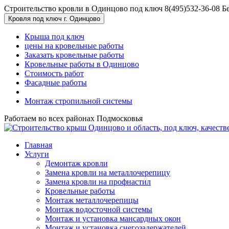
Перейти к основному содержанию
Строительство кровли в Одинцово под ключ
8(495)532-36-08
Б
Кровля под ключ г. Одинцово
Крыша под ключ
цены на кровельные работы
Заказать кровельные работы
Кровельные работы в Одинцово
Стоимость работ
Фасадные работы
Монтаж стропильной системы
Работаем во всех районах Подмосковья
Главная
Услуги
Демонтаж кровли
Замена кровли на металлочерепицу
Замена кровли на профнастил
Кровельные работы
Монтаж металлочерепицы
Монтаж водосточной системы
Монтаж и установка мансардных окон
Монтаж и установка снегозадержателей