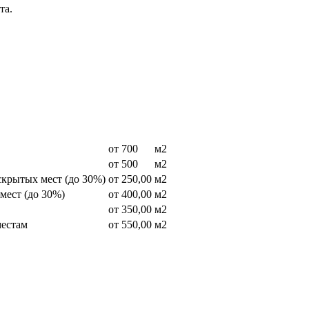
та.
от 700
м2
от 500
м2
скрытых мест (до 30%)
от 250,00
м2
мест (до 30%)
от 400,00
м2
от 350,00
м2
местам
от 550,00
м2